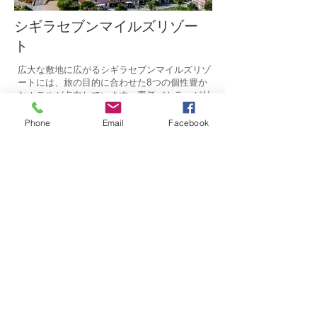
シギラセブンマイルズリゾー
ト
広大な敷地に広がるシギラセブンマイルズリゾ
ートには、旅の目的に合わせた8つの個性豊か
なホテルが点在しています。専任バトラーが付
くオールインクルーシブのラグジュアリーな滞
在から、ご家族やご友人と自由に過ごすカジュ
Phone
Email
Facebook
アルなステイまで。
豊かな自然と洗練されたホスピタリティが融合
する場所で、究極の島時間を体験してくださ
い。