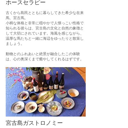
ホースセラピー
古くから島民とともに暮らしてきた希少な在来
馬、宮古馬。
小柄な体格と非常に穏やかで人懐っこい性格で
知られる彼らは、宮古島の文化と自然の象徴と
して大切にされています。海風を感じながら、
温厚な馬たちと一緒に海辺をゆったりと散策し
ましょう。
動物とのふれあいと絶景が融合したこの体験
は、心の奥深くまで癒やしてくれるはずです。
宮古島ガストロノミー