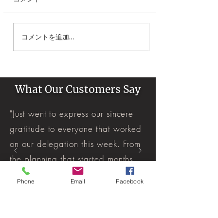
ラグジュリーク：東京新
コメントを追加…
オフィス移転―ブランド
成長と拠点強化を祝して
What Our Customers Say
"Just went to express our sincere
gratitude to everyone that worked
on our delegation this week. From
the planning that started months
ago, to the guides that share their
Phone
Email
Facebook
knowledge, we appreciate each
and everyone of you. Our guest