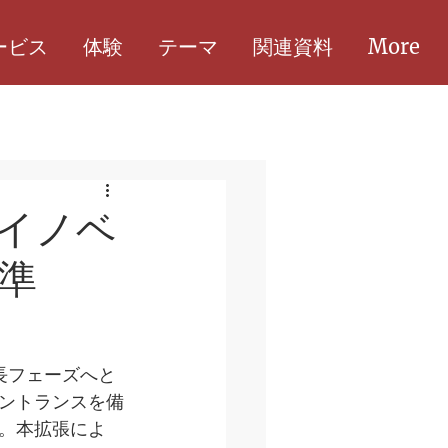
ービス
体験
テーマ
関連資料
More
イノベ
準
成長フェーズへと
ントランスを備
。本拡張によ