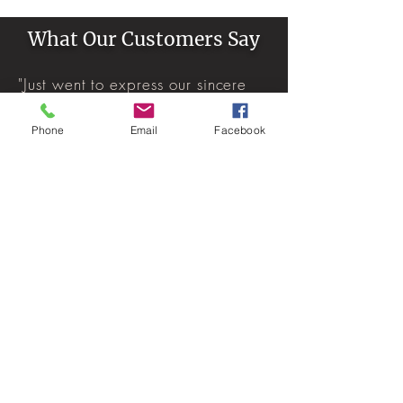
What Our Customers Say
"Just went to express our sincere
gratitude to everyone that worked
Phone
Email
Facebook
on our delegation this week. From
the planning that started months
ago, to the guides that share their
knowledge, we appreciate each
and everyone of you. Our guest
had an experience that they will
never forget and it was possible
because of all of you. Thank you
once again !!!!!"
MICE group, 100 persons from the